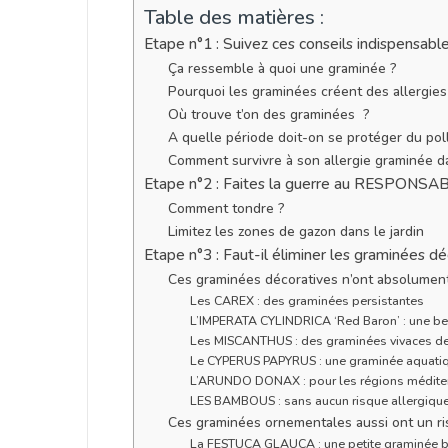
Table des matières :
Etape n°1 : Suivez ces conseils indispensable
Ça ressemble à quoi une graminée ?
Pourquoi les graminées créent des allergies
Où trouve t’on des graminées ?
A quelle période doit-on se protéger du pol
Comment survivre à son allergie graminée da
Etape n°2 : Faites la guerre au RESPONSAB
Comment tondre ?
Limitez les zones de gazon dans le jardin
Etape n°3 : Faut-il éliminer les graminées déc
Ces graminées décoratives n’ont absolument
Les CAREX : des graminées persistantes
L’IMPERATA CYLINDRICA ‘Red Baron’ : une be
Les MISCANTHUS : des graminées vivaces de 
Le CYPERUS PAPYRUS : une graminée aquatiq
L’ARUNDO DONAX : pour les régions médite
LES BAMBOUS : sans aucun risque allergiqu
Ces graminées ornementales aussi ont un ris
La FESTUCA GLAUCA : une petite graminée 