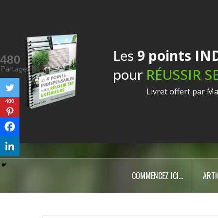
Am
Les
9 points I
480
Partages
pour
RÉUSSIR S
Livret offert par M
480
Con
COMMENCEZ ICI…
ARTI