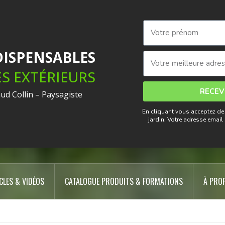
énager Son Jar
NDISPENSABLES
ES EXTÉRIEURS
RECEV
aud Collin – Paysagiste
En cliquant vous acceptez de
seils et techniques de paysagiste pour réussir ses extéri
jardin. Votre adresse emai
CLES & VIDÉOS
CATALOGUE PRODUITS & FORMATIONS
À PRO