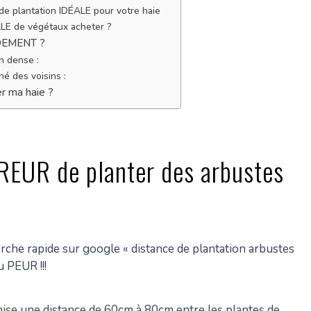
 plantation IDÉALE pour votre haie
E de végétaux acheter ?
IDEMENT ?
n dense :
é des voisins :
r ma haie ?
RREUR de planter des arbustes
echerche rapide sur google « distance de plantation arbustes
eu PEUR !!!
ise une distance de 60cm à 80cm entre les plantes de