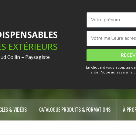
énager Son Jar
NDISPENSABLES
ES EXTÉRIEURS
RECEV
aud Collin – Paysagiste
En cliquant vous acceptez de
seils et techniques de paysagiste pour réussir ses extéri
jardin. Votre adresse emai
CLES & VIDÉOS
CATALOGUE PRODUITS & FORMATIONS
À PRO