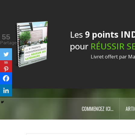
Am
Les
9 points I
55
Partages
pour
RÉUSSIR S
Livret offert par M
55
Con
COMMENCEZ ICI…
ARTI