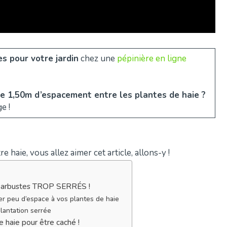
s pour votre jardin
chez une
pépinière en ligne
e 1,50m d’espacement entre les plantes de haie ?
e !
e haie, vous allez aimer cet article, allons-y !
s arbustes TROP SERRÉS !
r peu d’espace à vos plantes de haie
antation serrée
haie pour être caché !