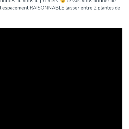
e doutes. Je vous le promets.
Je vais vous donner de
el espacement RAISONNABLE laisser entre 2 plantes de